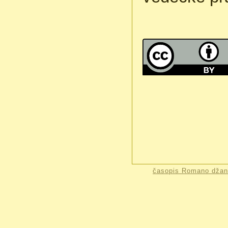
časopis Romano džan