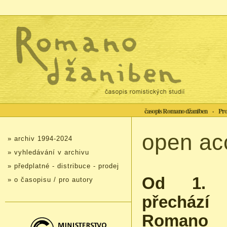
časopis Romano džaniben
·
Pro
open ac
» archiv 1994-2024
» vyhledávání v archivu
» předplatné - distribuce - prodej
Od 1. 
» o časopisu / pro autory
přechá
Romano 