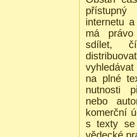
přístupný
internetu a
má právo 
sdílet, č
distribuo
vyhledáva
na plné te
nutnosti 
nebo auto
komerční ú
s texty se
vědecké pr